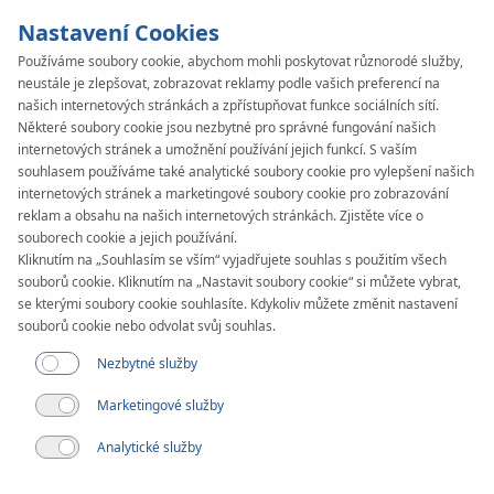
Nastavení Cookies
Používáme soubory cookie, abychom mohli poskytovat různorodé služby,
neustále je zlepšovat, zobrazovat reklamy podle vašich preferencí na
našich internetových stránkách a zpřístupňovat funkce sociálních sítí.
Některé soubory cookie jsou nezbytné pro správné fungování našich
internetových stránek a umožnění používání jejich funkcí. S vaším
souhlasem používáme také analytické soubory cookie pro vylepšení našich
Článek
internetových stránek a marketingové soubory cookie pro zobrazování
Moderní řešení KAN-
reklam a obsahu na našich internetových stránkách. Zjistěte více o
souborech cookie a jejich používání.
therm v historickém
Kliknutím na „Souhlasím se vším“ vyjadřujete souhlas s použitím všech
souborů cookie. Kliknutím na „Nastavit soubory cookie“ si můžete vybrat,
se kterými soubory cookie souhlasíte. Kdykoliv můžete změnit nastavení
interiéru
souborů cookie nebo odvolat svůj souhlas.
Nezbytné služby
Marketingové služby
Analytické služby