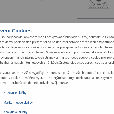
vení Cookies
soubory cookie, abychom mohli poskytovat různorodé služby, neustále je zlepšo
 reklamy podle vašich preferencí na našich internetových stránkách a zpřístupň
 sítí. Některé soubory cookie jsou nezbytné pro správné fungování našich interne
umožnění používání jejich funkcí. S vaším souhlasem používáme také analytické 
 vylepšení našich internetových stránek a marketingové soubory cookie pro zobr
bsahu na našich internetových stránkách. Zjistěte více o souborech cookie a jejic
Univerzální použití
na „Souhlasím se vším“ vyjadřujete souhlas s použitím všech souborů cookie. Klik
Široká nabídka polypropylenov
soubory cookie“ si můžete vybrat, se kterými soubory cookie souhlasíte. Kdykoliv
prakticky v instalacích všeho d
tavení souborů cookie nebo odvolat svůj souhlas.
studené pitné/užitkové vody a 
Nezbytné služby
určených pro vedení agresivníc
Marketingové služby
Analytické služby