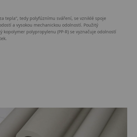
za tepla“, tedy polyfúznímu sváření, se vzniklé spoje
odostí a vysokou mechanickou odolností. Použitý
cký kopolymer polypropylenu (PP-R) se vyznačuje odolností
tek.