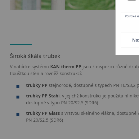
Politika
Na
Široká škála trubek
V nabídce systému
KAN-therm PP
jsou k dispozici různé druhy
tloušťkou stěn a rovněž konstrukcí:
trubky PP
stejnorodé, dostupné s typech PN 16/S3,2 (
trubky PP Stabi
,
v jejichž konstrukci je použita hliník
dostupné v typu PN 20/S2,5 (SDR6)
trubky PP Glass
s vrstvou skelného vlákna, dostupné v
PN 20/S2,5 (SDR6)