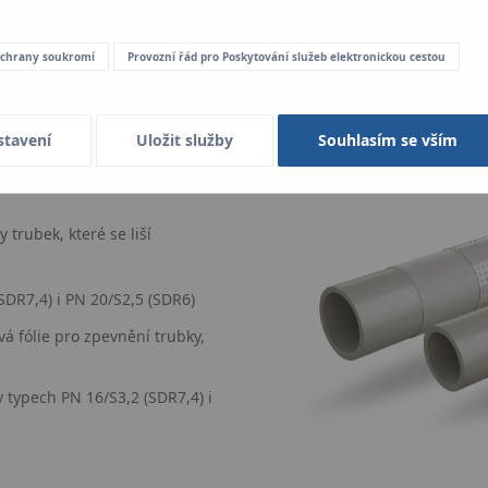
 ochrany soukromí
Provozní řád pro Poskytování služeb elektronickou cestou
stavení
Uložit služby
Souhlasím se vším
 trubek, které se liší
SDR7,4) i PN 20/S2,5 (SDR6)
ová fólie pro zpevnění trubky,
 typech PN 16/S3,2 (SDR7,4) i