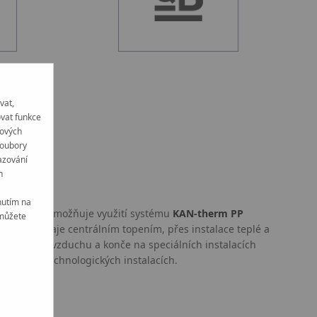
vat,
ovat funkce
tových
soubory
azování
h
nutím na
ých prvků umožňuje využití systému
KAN-therm PP
 můžete
ruhu, počínaje centrálním topením, přes instalace teplé a
stlačeného vzduchu a konče na speciálních instalacích
h látek a technologických instalacích.