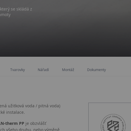
který se skládá z
 hmoty
Tvarovky
Nářadí
Montáž
Dokumenty
ená užitková voda / pitná voda)
ké instalace.
N-therm PP
je obzvlášť
cích všeho druhu, nebo výměně