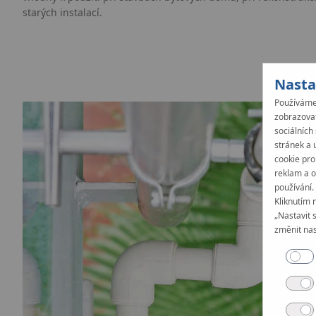
starých instalací.
Nasta
Používáme 
zobrazovat
sociálních
stránek a 
cookie pro
reklam a o
používání.
Kliknutím 
„Nastavit 
změnit nas