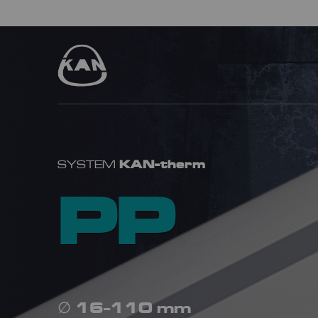
KAN-therm
SYSTEM
PP
∅
16-110 mm