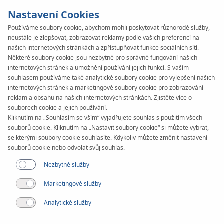
Nastavení Cookies
Používáme soubory cookie, abychom mohli poskytovat různorodé služby,
neustále je zlepšovat, zobrazovat reklamy podle vašich preferencí na
našich internetových stránkách a zpřístupňovat funkce sociálních sítí.
Některé soubory cookie jsou nezbytné pro správné fungování našich
internetových stránek a umožnění používání jejich funkcí. S vaším
souhlasem používáme také analytické soubory cookie pro vylepšení našich
internetových stránek a marketingové soubory cookie pro zobrazování
reklam a obsahu na našich internetových stránkách. Zjistěte více o
Článek
souborech cookie a jejich používání.
Ocenění vítězů soutěže
Kliknutím na „Souhlasím se vším“ vyjadřujete souhlas s použitím všech
souborů cookie. Kliknutím na „Nastavit soubory cookie“ si můžete vybrat,
se kterými soubory cookie souhlasíte. Kdykoliv můžete změnit nastavení
Nadace KAN Vision
souborů cookie nebo odvolat svůj souhlas.
Nezbytné služby
Marketingové služby
Analytické služby