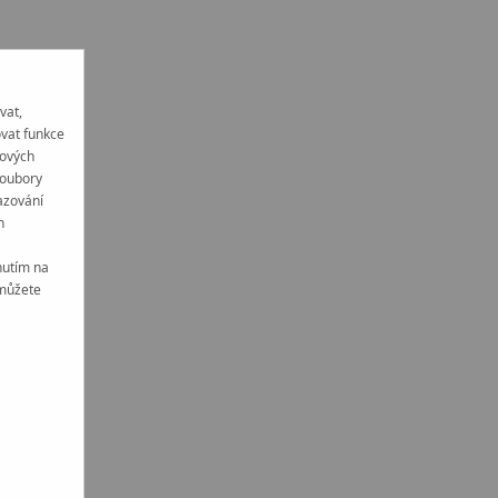
vat,
ovat funkce
tových
soubory
azování
h
nutím na
 můžete