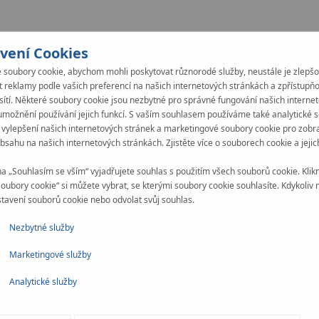
vení Cookies
soubory cookie, abychom mohli poskytovat různorodé služby, neustále je zlepšo
 reklamy podle vašich preferencí na našich internetových stránkách a zpřístupň
 sítí. Některé soubory cookie jsou nezbytné pro správné fungování našich interne
umožnění používání jejich funkcí. S vaším souhlasem používáme také analytické 
 vylepšení našich internetových stránek a marketingové soubory cookie pro zobr
bsahu na našich internetových stránkách. Zjistěte více o souborech cookie a jejic
na „Souhlasím se vším“ vyjadřujete souhlas s použitím všech souborů cookie. Klik
soubory cookie“ si můžete vybrat, se kterými soubory cookie souhlasíte. Kdykoliv
tavení souborů cookie nebo odvolat svůj souhlas.
Nezbytné služby
Marketingové služby
Analytické služby