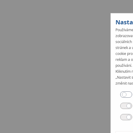
Nasta
Používáme 
zobrazovat
sociálních
stránek a 
cookie pro
reklam a o
používání.
Kliknutím 
„Nastavit 
změnit nas